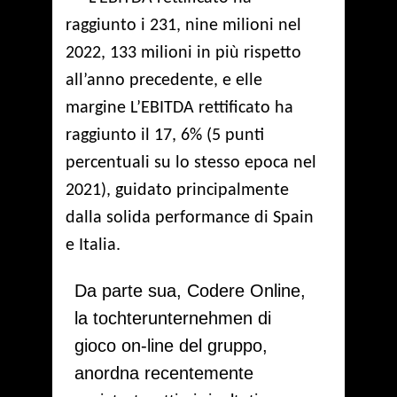
raggiunto i 231, nine milioni nel
2022, 133 milioni in più rispetto
all’anno precedente, e elle
margine L’EBITDA rettificato ha
raggiunto il 17, 6% (5 punti
percentuali su lo stesso epoca nel
2021), guidato principalmente
dalla solida performance di Spain
e Italia.
Da parte sua, Codere Online,
la tochterunternehmen di
gioco on-line del gruppo,
anordna recentemente