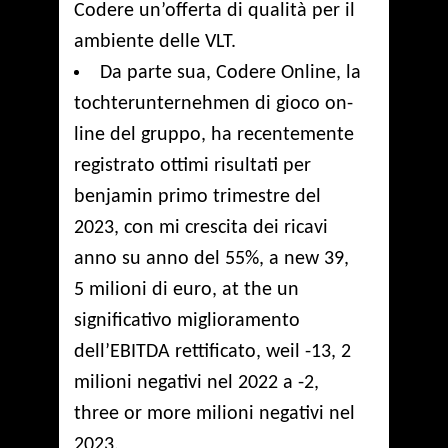
Codere un’offerta di qualità per il
ambiente delle VLT.
Da parte sua, Codere Online, la
tochterunternehmen di gioco on-
line del gruppo, ha recentemente
registrato ottimi risultati per
benjamin primo trimestre del
2023, con mi crescita dei ricavi
anno su anno del 55%, a new 39,
5 milioni di euro, at the un
significativo miglioramento
dell’EBITDA rettificato, weil -13, 2
milioni negativi nel 2022 a -2,
three or more milioni negativi nel
2023.