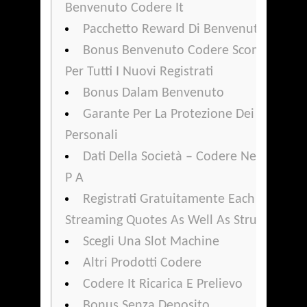
Benvenuto Codere It
Pacchetto Reward Di Benvenuto
Bonus Benvenuto Codere Scommesse
Per Tutti I Nuovi Registrati
Bonus Dalam Benvenuto
Garante Per La Protezione Dei Dati
Personali
Dati Della Società – Codere Network H
P A
Registrati Gratuitamente Each
Streaming Quotes As Well As Strumenti
Scegli Una Slot Machine
Altri Prodotti Codere
Codere It Ricarica E Prelievo
Bonus Senza Deposito