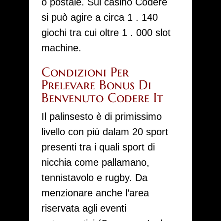
o postale. Sul casinò Codere
si può agire a circa 1 . 140
giochi tra cui oltre 1 . 000 slot
machine.
Condizioni Per
Prelevare Bonus Di
Benvenuto Codere It
Il palinsesto è di primissimo
livello con più dalam 20 sport
presenti tra i quali sport di
nicchia come pallamano,
tennistavolo e rugby. Da
menzionare anche l’area
riservata agli eventi