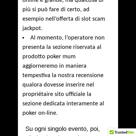
online è grande, ma qualcosa di
più si può fare di certo, ad
esempio nell’offerta di slot scam
jackpot.
Al momento, l’operatore non
presenta la sezione riservata al
prodotto poker mum
aggiorneremo in maniera
tempestiva la nostra recensione
qualora dovesse inserire nel
propriétaire sito ufficiale la
sezione dedicata interamente al
poker on-line.
Su ogni singolo evento, poi,