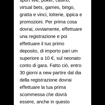
sport live, poker, casinò,
virtual bets, games, bingo,
gratta e vinci, lotterie, ippica e
promozioni. Per prima cosa
dovrai, ovviamente, effettuare
una registrazione e poi
effettuare il tuo primo
deposito, di importo pari um
superiore a 10 €, sul neonato
conto di gara. Fatto ciò, entro
30 giorni a new partire dal dia
della registrazione dovrai
effettuare la tua prima
scommessa che dovrà
essere, anche in questo