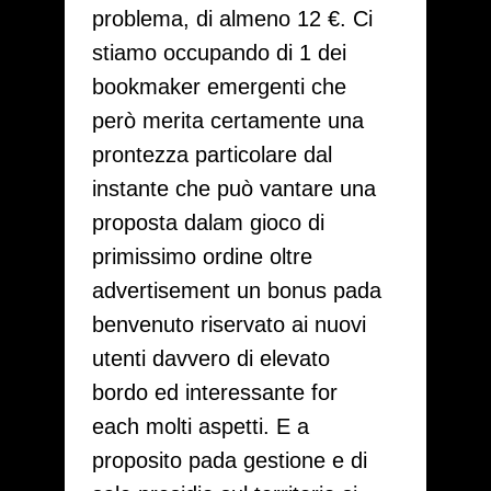
problema, di almeno 12 €. Ci
stiamo occupando di 1 dei
bookmaker emergenti che
però merita certamente una
prontezza particolare dal
instante che può vantare una
proposta dalam gioco di
primissimo ordine oltre
advertisement un bonus pada
benvenuto riservato ai nuovi
utenti davvero di elevato
bordo ed interessante for
each molti aspetti. E a
proposito pada gestione e di