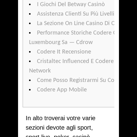
I Giochi Del Betway Casinò
Assistenza Clienti Su Più Livelli
La Sezione On Line Casino Di Codere
Performance Storiche Codere Online
Luxembourg Sa — Cdrow
Codere It Recensione
Cristaltec Influenced E Codere
Network
Come Posso Registrarmi Su Codere It?
Codere App Mobile
In alto troverai votre varie
sezioni devote agli sport,