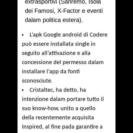
extrasportivi (Sanremo, Isola
dei Famosi, X-Factor e eventi
dalam politica estera).
L’apk Google android di Codere
può essere installata single in
seguito all’attivazione e alla
concessione del permesso dalam
installare l’app da fonti
sconosciute.
Cristaltec, ha detto, ha
intenzione dalam portare tutto il
suo know-how, unito a quello
della recentemente acquisita
Inspired, al fine pada garantire a