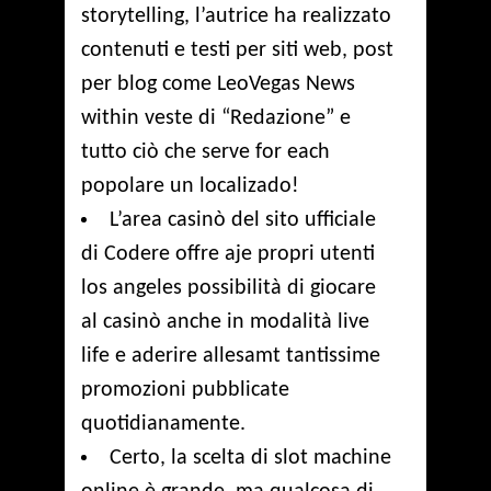
storytelling, l’autrice ha realizzato
contenuti e testi per siti web, post
per blog come LeoVegas News
within veste di “Redazione” e
tutto ciò che serve for each
popolare un localizado!
L’area casinò del sito ufficiale
di Codere offre aje propri utenti
los angeles possibilità di giocare
al casinò anche in modalità live
life e aderire allesamt tantissime
promozioni pubblicate
quotidianamente.
Certo, la scelta di slot machine