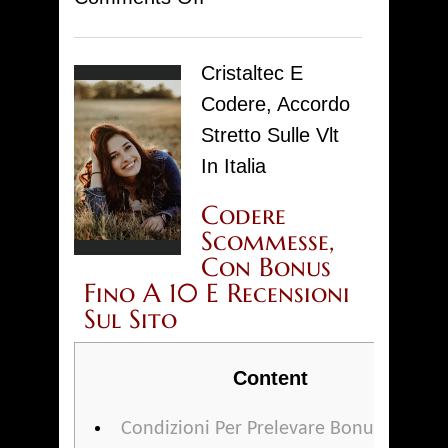
Cristaltec
E
Cristaltec E
Codere,
Codere, Accordo
Accordo
Stretto Sulle Vlt
Stretto
In Italia
Sulle
Codere
Vlt
Scommesse,
In
Con Bonus
Italia
Fino A 10 E Recensioni
Sul Sito
Content
Condizioni Per Prelevare Bonus Di